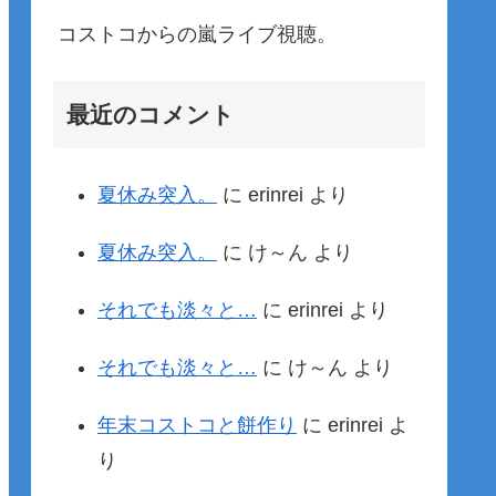
コストコからの嵐ライブ視聴。
最近のコメント
夏休み突入。
に
erinrei
より
夏休み突入。
に
け～ん
より
それでも淡々と…
に
erinrei
より
それでも淡々と…
に
け～ん
より
年末コストコと餅作り
に
erinrei
よ
り