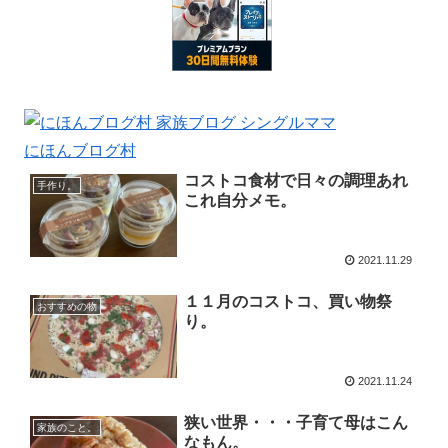
にほんブログ村
コストコ食材で日々の調理あれ
手作り。
これ自分メモ。
2021.11.29
１１月のコストコ、買い物祭
おすすめの物
り。
2021.11.24
狭い世界・・・子育て母はこん
家族のこと。
なもん。