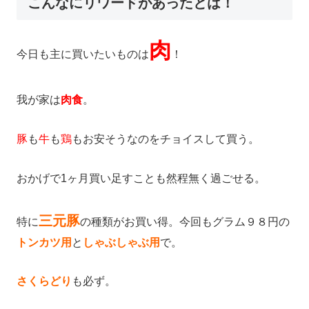
こんなにリワードがあったとは！
肉
今日も主に買いたいものは
！
我が家は
肉食
。
豚
も
牛
も
鶏
もお安そうなのをチョイスして買う。
おかげで1ヶ月買い足すことも然程無く過ごせる。
三元豚
特に
の種類がお買い得。今回もグラム９８円の
トンカツ用
と
しゃぶしゃぶ用
で。
さくらどり
も必ず。