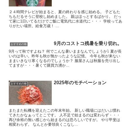
２４時間テレビが始まると、夏の終わりを感じ始める。 子どもた
ちもだるそうに登校し始めました。 親はほっとするばかり。 だっ
て家に1日いてるだけでご飯に電気代に水道代に・・・ 学校ってあ
りがたい場所。給食万歳！ ...
9月のコストコ残暑を乗り切れ。
おすすめの物
9月って秋ですよね？ 何でこんな暑いままなんでしょうか⤵️ 夏が長
いのは辛い。昨年も秋が無かったような記憶。 今年も秋が来ない
ままいきなり寒くなるのでしょうか？ 服屋さんは秋服を売り出し
てますが・・・暑くて購買力湧か...
2025年のモチベーション
おすすめの物
またまた転機を迎えたこの年末年始。 新しい職場にはだいぶ慣れ
てきたかなぁってとこです。 人不足で始まるのは変わらず・・・
再び余裕の無い感じから始まるのは恐ろしいですが。 やり甲斐は
相変わらず。 なんとか要領良くこなし...