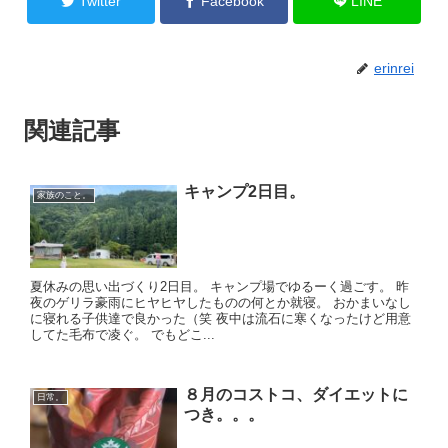
Twitter
Facebook
LINE
erinrei
関連記事
キャンプ2日目。
家族のこと。
夏休みの思い出づくり2日目。 キャンプ場でゆるーく過ごす。 昨
夜のゲリラ豪雨にヒヤヒヤしたものの何とか就寝。 おかまいなし
に寝れる子供達で良かった（笑 夜中は流石に寒くなったけど用意
してた毛布で凌ぐ。 でもどこ...
８月のコストコ、ダイエットに
日常。
つき。。。