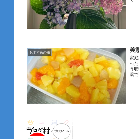
美
おすすめの物
家庭
った
う収
薬で