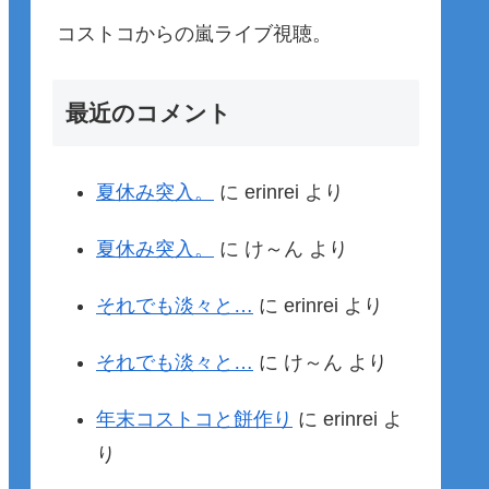
コストコからの嵐ライブ視聴。
最近のコメント
夏休み突入。
に
erinrei
より
夏休み突入。
に
け～ん
より
それでも淡々と…
に
erinrei
より
それでも淡々と…
に
け～ん
より
年末コストコと餅作り
に
erinrei
よ
り