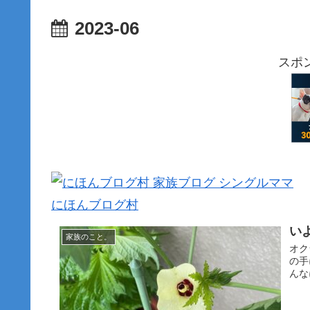
2023-06
スポ
にほんブログ村
い
家族のこと。
オク
の手
んな