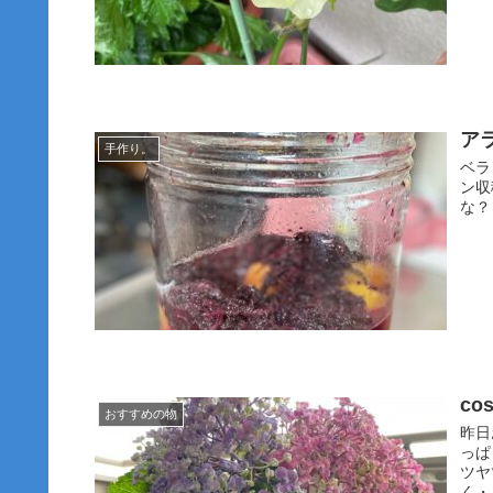
ア
手作り。
ベラ
ン収
な？
c
おすすめの物
昨日
っぱ
ツヤ
く・・