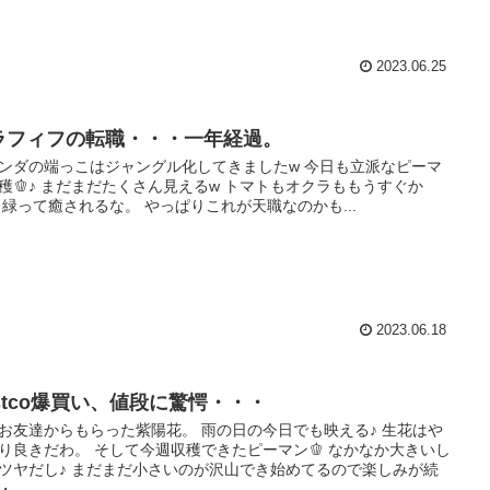
2023.06.25
ラフィフの転職・・・一年経過。
ンダの端っこはジャングル化してきましたw 今日も立派なピーマ
穫🫑♪ まだまだたくさん見えるw トマトもオクラももうすぐか
 緑って癒されるな。 やっぱりこれが天職なのかも...
2023.06.18
ostco爆買い、値段に驚愕・・・
お友達からもらった紫陽花。 雨の日の今日でも映える♪ 生花はや
り良きだわ。 そして今週収穫できたピーマン🫑 なかなか大きいし
ツヤだし♪ まだまだ小さいのが沢山でき始めてるので楽しみが続
...