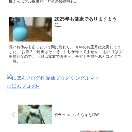
機くんはフル稼働だけどその掃除機も...
2025年も健康でありますよう
健康。
に。
長いお休みもあっという間に終わり。 今年のお正月は充実してま
した。 お節？ご馳走はそこそこにしか作ってません。 お正月はプ
チ旅行なので。 元旦は家族で映画へ。モアナを観たあとコメダで
一息。 ...
にほんブログ村
初ラッコにウキウキなGW