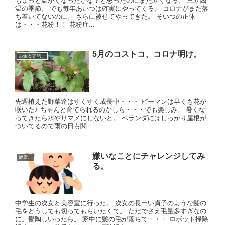
ちょっと温かくなったかな？と思ったのにまた寒くなる。 三寒四
温の季節。 でも毎年あいつは確実にやってくる。 コロナがまだ落
ち着いてないのに。 さらに被せてやってきた。 そいつの正体
は・・・花粉！！ 花粉症...
5月のコストコ、コロナ明け。
お金と節約。
先週植えた野菜達はすくすく成長中・・・ ピーマンは早くも花が
咲いた♪ ちゃんと育てられるのかしら・・・でも楽しみ。 暑くな
ってきたら水やりマメにしないと。 ベランダにはしっかり屋根が
ついてるので雨の日も関...
嫌いなことにチャレンジしてみ
健康。
る。
中学生の次女と美容室に行った。 次女の長ーい貞子のような髪の
毛をどうしても切ってもらいたくて。 ただでさえ毛量多すぎなの
に。鬱陶しいったら。 家中に髪の毛が落ちて・・・ ロボット掃除