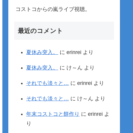
コストコからの嵐ライブ視聴。
最近のコメント
夏休み突入。
に
erinrei
より
夏休み突入。
に
け～ん
より
それでも淡々と…
に
erinrei
より
それでも淡々と…
に
け～ん
より
年末コストコと餅作り
に
erinrei
よ
り