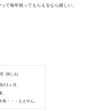
やって毎年祝ってもらえるなら嬉しい。
次
間の1ヶ月。
量。
き鳥・・・ええやん。