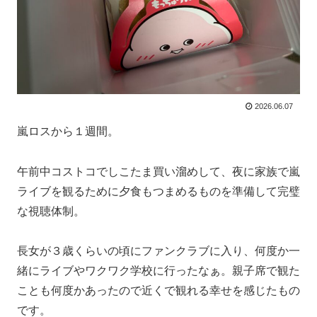
2026.06.07
嵐ロスから１週間。
午前中コストコでしこたま買い溜めして、夜に家族で嵐
ライブを観るために夕食もつまめるものを準備して完璧
な視聴体制。
長女が３歳くらいの頃にファンクラブに入り、何度か一
緒にライブやワクワク学校に行ったなぁ。親子席で観た
ことも何度かあったので近くで観れる幸せを感じたもの
です。