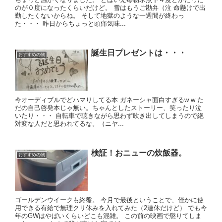
のが０度になったくらいだけど。 雪はもうご勘弁（泣 命懸けで出
勤したくないからね。 そして地獄のような一週間が終わっ
た・・・ 昨日からちょっと頭痛気味...
誕生日プレゼントは・・・
おすすめの物
今オーディブルでどハマりしてる本 ガネーシャ面白すぎるw w た
だの自己啓発本じゃ無い。ちゃんとしたストーリー、笑ったり泣
いたり・・・ 自転車で聴きながら思わず吹き出してしまうので絶
対変な人だと思われてるな。（ニヤ...
検証！おニューの炊飯器。
おすすめの物
ゴールデンウイークも終盤。 今月で最後ということで、僅かに使
用できる有給で無理クリ休みを入れてみた（2連休だけど） でも今
年のGWはやばいくらいどこも混雑。 この前の映画で懲りてしま