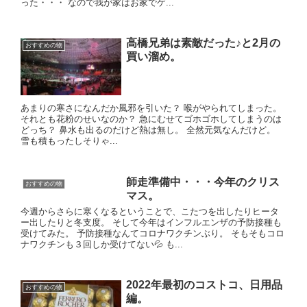
った・・・ なので我が家はお家でゲ...
高橋兄弟は素敵だった♪と2月の
おすすめの物
買い溜め。
あまりの寒さになんだか風邪を引いた？ 喉がやられてしまった。
それとも花粉のせいなのか？ 急にむせてゴホゴホしてしまうのは
どっち？ 鼻水も出るのだけど熱は無し。 全然元気なんだけど。
雪も積もったしそりゃ...
師走準備中・・・今年のクリス
おすすめの物
マス。
今週からさらに寒くなるということで、こたつを出したりヒータ
ー出したりと冬支度。 そして今年はインフルエンザの予防接種も
受けてみた。 予防接種なんてコロナワクチンぶり。 そもそもコロ
ナワクチンも３回しか受けてない💦 も...
2022年最初のコストコ、日用品
おすすめの物
編。