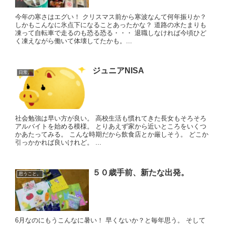
今年の寒さはエグい！ クリスマス前から寒波なんて何年振りか？
しかもこんなに氷点下になることあったかな？ 道路の水たまりも
凍って自転車で走るのも恐る恐る・・・ 退職しなければ今頃ひど
く凍えながら働いて体壊してたかも。...
ジュニアNISA
日常。
社会勉強は早い方が良い。 高校生活も慣れてきた長女もそろそろ
アルバイトを始める模様。 とりあえず家から近いところをいくつ
かあたってみる。 こんな時期だから飲食店とか厳しそう。 どこか
引っかかれば良いけれど。 ...
５０歳手前、新たな出発。
思うこと。
6月なのにもうこんなに暑い！ 早くないか？と毎年思う。 そして