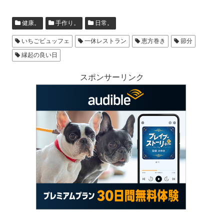
健康。
手作り。
日常。
いちごビュッフェ
一休レストラン
恵方巻き
節分
縁起の良い日
スポンサーリンク