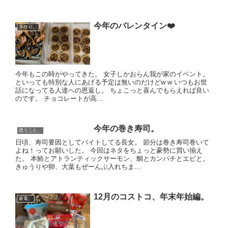
今年のバレンタイン❤️
手作り。
今年もこの時がやってきた。 女子しかおらん我が家のイベント。
といっても特別な人にあげる予定は無いのだけどw w いつもお世
話になってる人達への恩返し。 ちょこっと喜んでもらえれば良い
のです。 チョコレートが高...
今年の巻き寿司。
思うこと。
日頃、寿司要因としてバイトしてる長女。 節分は巻き寿司巻いて
よね！ってお願いした。 今回はネタをちょっと豪勢に買い揃え
た。 本鮪とアトランティックサーモン、鯛とカンパチとエビと。
きゅうりや卵、大葉もぜーんぶ入れちま...
12月のコストコ、年末年始編。
家電。