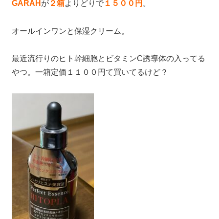
GARAH
が
２箱
よりどりで
１５００円
。
オールインワンと保湿クリーム。
最近流行りのヒト幹細胞とビタミンC誘導体の入ってる
やつ。一箱定価１１００円て買いてるけど？