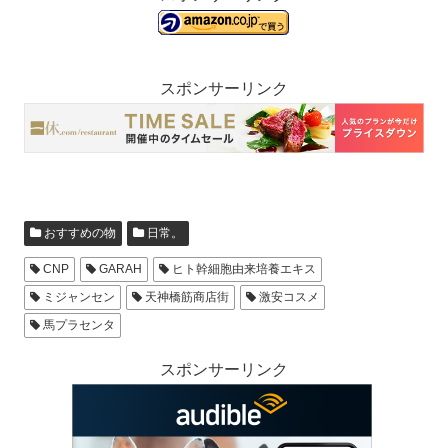
スポンサーリンク
おすすめの物
日常。
CNP
GARAH
ヒト幹細胞由来培養エキス
ミジャンセン
天神橋筋商店街
激安コスメ
馬プラセンタ
スポンサーリンク