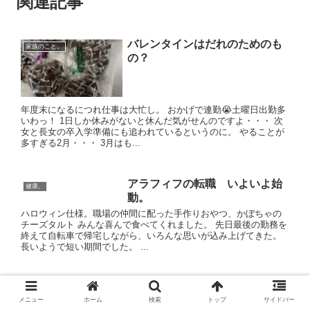
関連記事
バレンタインはだれのためのも
家族のこと。
の？
年度末になるにつれ仕事は大忙し。 おかげで連勤😭土曜日出勤多
いわっ！ 1日しか休みがないと休んだ気がせんのですよ・・・ 次
女と長女の卒入学準備にも追われているというのに。 やることが
多すぎる2月・・・ 3月はも...
アラフィフの転職 いよいよ始
健康。
動。
ハロウィン仕様。職場の仲間に配った手作りおやつ、かぼちゃの
チーズタルト みんな喜んで食べてくれました。 先日最後の勤務を
終えて自転車で帰宅しながら、いろんな思いが込み上げてきた。
長いようで短い期間でした。 ...
6月コストコ、空っぽからの脱
おすすめの物
却。
メニュー
ホーム
検索
トップ
サイドバー