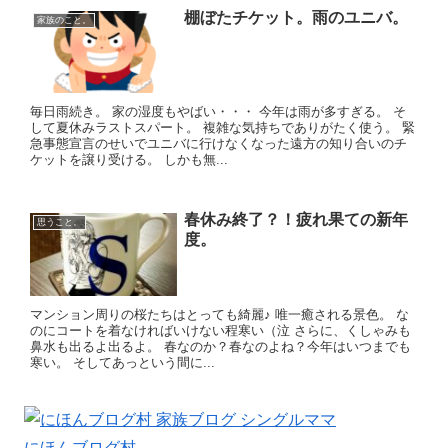
棚ぼたチケット。雨のユニバ。
家族のこと。
毎日雨続き。 家の湿度もやばい・・・ 今年は雨が多すぎる。 そ
して夏休みラストスパート。 複雑な気持ちでありがたく使う。 緊
急事態宣言のせいでユニバに行けなくなった遠方の知り合いのチ
ケットを譲り受ける。 しかも無...
春休み終了？！疲れ果ての新年
思うこと。
度。
マンション周りの桜たちはとっても綺麗♪ 唯一癒される景色。 な
のにコートを着なければいけない程寒い（泣 さらに、くしゃみも
鼻水も出るよ出るよ。 春なのか？春なのよね？今年はいつまでも
寒い。 そしてあっという間に...
にほんブログ村