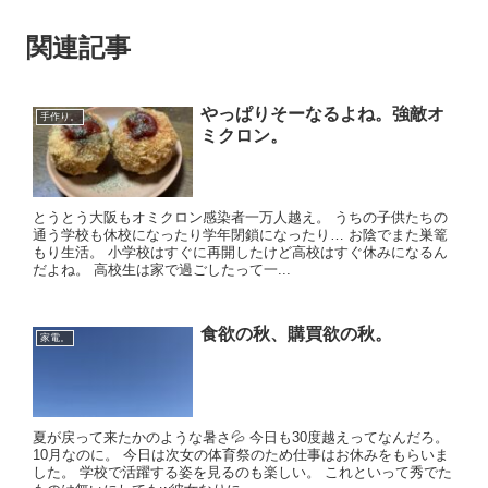
関連記事
やっぱりそーなるよね。強敵オ
手作り。
ミクロン。
とうとう大阪もオミクロン感染者一万人越え。 うちの子供たちの
通う学校も休校になったり学年閉鎖になったり… お陰でまた巣篭
もり生活。 小学校はすぐに再開したけど高校はすぐ休みになるん
だよね。 高校生は家で過ごしたって一...
食欲の秋、購買欲の秋。
家電。
夏が戻って来たかのような暑さ💦 今日も30度越えってなんだろ。
10月なのに。 今日は次女の体育祭のため仕事はお休みをもらいま
した。 学校で活躍する姿を見るのも楽しい。 これといって秀でた