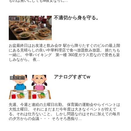
ものは無いにしてもw彼女なりに...
不適切から身を守る。
日常。
お盆最終日はお友達と飲み会🍺 駅から降りたすぐのビルの最上階
にある見晴らしの良い中華料理店で食べ放題飲み放題。 娘たちも
一緒に。 中華バイキング 第一楼 360度ガラス窓なので景色も楽
しみながら。 夜...
アナログすぎてw
思うこと。
先週、今週と連続の土曜日出勤。 保育園の運動会やらイベントは
大抵土曜日。 それにまだまだ今年度は大きなイベントが控えて
る。それは仕方ないこと。 しかし問題なのはそれに加えての毎月
の夕方からの会議・・・ そろそろ愚痴り...