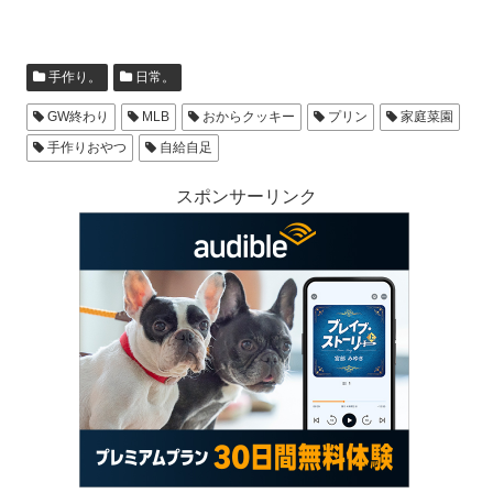
手作り。
日常。
GW終わり
MLB
おからクッキー
プリン
家庭菜園
手作りおやつ
自給自足
スポンサーリンク