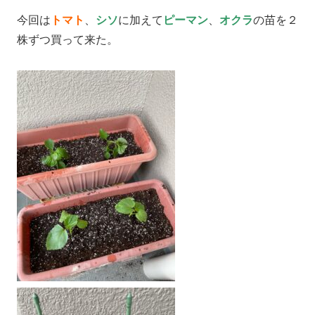
今回は
トマト
、
シソ
に加えて
ピーマン
、
オクラ
の苗を２
株ずつ買って来た。