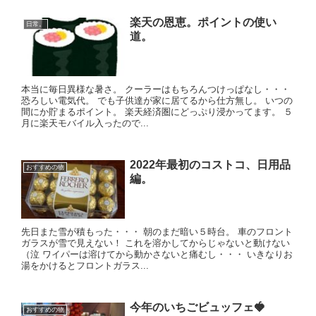
楽天の恩恵。ポイントの使い
日常。
道。
本当に毎日異様な暑さ。 クーラーはもちろんつけっぱなし・・・
恐ろしい電気代。 でも子供達が家に居てるから仕方無し。 いつの
間にか貯まるポイント。 楽天経済圏にどっぷり浸かってます。 ５
月に楽天モバイル入ったので...
2022年最初のコストコ、日用品
おすすめの物
編。
先日また雪が積もった・・・ 朝のまだ暗い５時台。 車のフロント
ガラスが雪で見えない！ これを溶かしてからじゃないと動けない
（泣 ワイパーは溶けてから動かさないと痛むし・・・ いきなりお
湯をかけるとフロントガラス...
今年のいちごビュッフェ🍓
おすすめの物