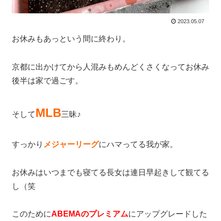
2023.05.07
お休みもあっという間に終わり。
京都に出かけてから人混みもめんどくさくなってお休み
後半は家で過ごす。
MLB
そして
三昧♪
すっかり
メジャーリーグ
にハマってる我が家。
お休みはいつまでも寝てる長女は連日早起きして観てる
し（笑
このために
ABEMAのプレミアム
にアップグレードした