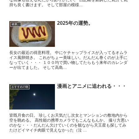
持ち良く書けます。 そして部屋の模様...
2025年の運勢。
健康。
長女の最近の得意料理。 中にケチャップライスが入ってるオムラ
イス風卵焼き。 これがちょー美味しい。だんだん巻くのが上手に
なっていく・・・ １００均で買い物してたらもう来年のカレンダ
ーが出てました。 そして高島...
漫画とアニメに追われる・・・
おすすめの物
皆既月食の日。 珍しくお天気だし次女とマンションの敷地内から
空を眺める。 高性能の携帯カメラでもこんなもんか。 撮り方悪い
のかな・・・だんだん欠けていくのを観ながら天王星も探してみ
たけどイマイチ肉眼で見えなかった（泣 ...