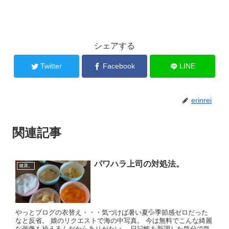
シェアする
Twitter
Facebook
LINE
erinrei
関連記事
パワハラ上司の対処法。
健康。
やっとブログの衣替え・・・気づけば暑い夏💦季節感ゼロだった
なと反省。 娘のリクエストで海の中写真。 今は無料でこんな綺麗
な画像も拾えるんだからありがたい。 日記帳を新調した気分で気