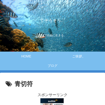
てそろそろ。
笑顔で自由に生きる。
HOME
ご挨拶。
ブログ
青切符
スポンサーリンク