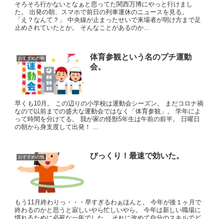
そろそろ行かないとなぁと思ってた関西万博にやっと行けまし
た。 出発の朝、スマホで前日の列車運休のニュースを見る。
「え？なんて？」 中央線が止まったせいで来場者が明け方まで足
止めされていたとか。 そんなことがあるのか...
体育参観という名のプチ運動
おすすめの物
会。
早くも10月。 この辺りの小学校は運動会シーズン。 まだコロナ禍
なので以前までの盛大な運動会ではなく「体育参観」。 学年によ
って時間を分けてる。 我が家の怪獣5年生は午前の前半。 日曜日
の朝から身支度して出発！ ...
びっくり！最速で効いた。
おすすめの物
もう11月終わりっ・・・早すぎるわぁほんと。 今年が後１ヶ月で
終わるのかと思うと寂しいやら忙しいやら。 今年は新しい職場に
慣れるために必死な一年でした。 それに改めて自分のスキルでど