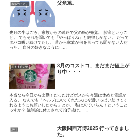
父危篤。
家族のこと。
先月の半ばごろ、家族からの連絡で父の癌が発覚。 肺癌というこ
と。 でもそれを聞いても「やっぱりね」と納得しかない。 だって
タバコ吸い続けてたし。 昔から家族が何を言っても聞かない人だ
った。 自分の好きなようにし...
3月のコストコ、まだまだ値上が
おすすめの物
り中・・・
本当なら今日から出勤！だったけどボスから今週は休めと電話が
入る。 なんでも「ヘルプに来てくれた人に今週いっぱい助けてく
れるようにお願いしたから」とか。 私は来ていらん！ということ
っすか？ 強制的に休まされて拍子抜け。 ...
大阪関西万博2025 行ってきまし
旅行
た。