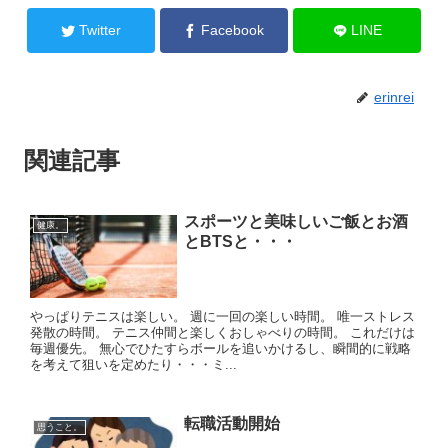
Twitter
Facebook
LINE
erinrei
関連記事
スポーツと美味しいご飯とお酒
健康。
とBTSと・・・
やっぱりテニスは楽しい。 週に一回の楽しい時間。 唯一ストレス
発散の時間。 テニス仲間と楽しくおしゃべりの時間。 これだけは
毎週優先。 無心でひたすらボールを追いかけるし、瞬間的に戦略
を考えて狙いを定めたり・・・ミ...
転職活動開始
思うこと。