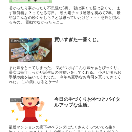
暑かったり寒かったり不思議な5月。 朝は寒くて昼は暑くて。 ま
ず服何着よ？ってなる毎日。 朝の電チャリ通勤を初めて2年。 最
初はこんなの続くかしら？とは思っていたけど・・・意外と慣れ
るもの。 電動でなかったらこ...
買いすぎた一番くじ。
家族のこと。
また歳をとってしまった。 気がつけばこんな歳かぁとびっくり。
長女は毎年しっかり誕生日のお祝いをしてくれる。 小さい頃もお
手紙や絵を描いてくれてた。 今年も豪勢なお寿司を買ってきてく
れた。 この歳になるとケーキ...
今日の手づくりおやつとバイタ
手作り。
ルアップな生活。
最近マンションの廊下やベランダにたくさんくっついてる生き
物・・・・ カメムシ！！ 今年ってなんでこんなにおるんだ？？