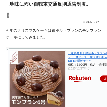
地味に怖い自転車交通反則通告制度。
おすすめの物
2025.12.27
今年のクリスマスケーキは銀座ル・ブランのモンブラン
ケーキにしてみました。
【送料無料】銀座ル・ブラン
ン』6号サイズ／実店舗で30
No.1の看板ケーキ
価格：6,000円（税込、送料別
(2025/12/27時点)
楽