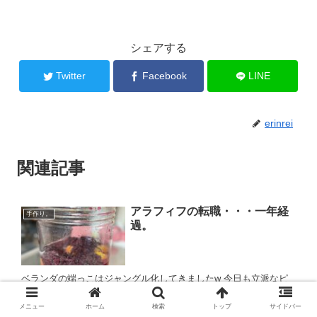
シェアする
Twitter
Facebook
LINE
erinrei
関連記事
アラフィフの転職・・・一年経
手作り。
過。
ベランダの端っこはジャングル化してきましたw 今日も立派なピ
ーマン収穫🫑♪ まだまだたくさん見えるw トマトもオクラももうす
ぐかな？ 緑って癒されるな。 やっぱりこれが天職なのかも...
メニュー
ホーム
検索
トップ
サイドバー