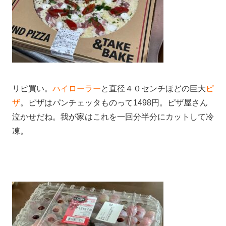
リピ買い。
ハイローラー
と直径４０センチほどの巨大
ピ
ザ
。ピザはパンチェッタものって1498円。ピザ屋さん
泣かせだね。我が家はこれを一回分半分にカットして冷
凍。