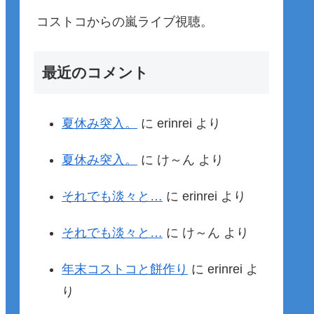
コストコからの嵐ライブ視聴。
最近のコメント
夏休み突入。
に
erinrei
より
夏休み突入。
に
け～ん
より
それでも淡々と…
に
erinrei
より
それでも淡々と…
に
け～ん
より
年末コストコと餅作り
に
erinrei
よ
り