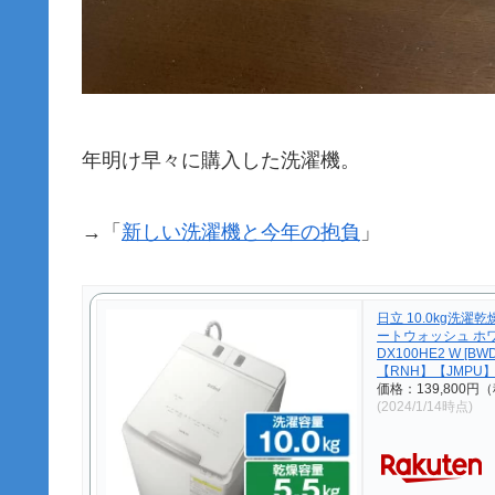
年明け早々に購入した洗濯機。
→「
新しい洗濯機と今年の抱負
」
日立 10.0kg洗濯乾燥機 
ートウォッシュ ホワ
DX100HE2 W [BW
【RNH】【JMPU
価格：139,800円
(2024/1/14時点)