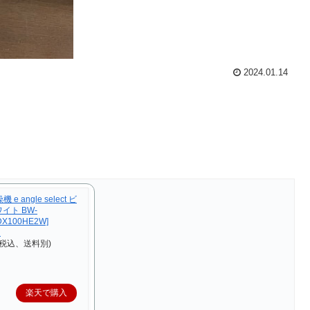
2024.01.14
e angle select ビ
イト BW-
DX100HE2W]
】
（税込、送料別)
楽天で購入