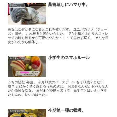
蒸籠蒸しにハマり中。
家族のこと。
長女はなぜか冬になるとこれを被りだす。 ユニバのサメ（ジョー
ズ）帽子。 これ被ると暖かいらしい。 でもお風呂上がりのストレ
ッチの時も被るから可愛いやんか・・・ で思わず写メ。 そんな長
女がバ先から解体し...
小学生のスマホルール
おすすめの物
うちの怪獣5年生。 今月11歳のバースデー✨ もう11歳？まだ11
歳？ とにかく幼く感じるうちの次女。 おませなんだかおバカなん
だか微妙な次女。 まだまだ怪獣っぽ（泣 高学年とはいえ小学生
だもんね。幼いのは当た...
今期第一弾の収穫。
おすすめの物