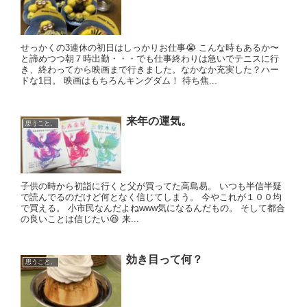
せっかくの3連休の初日はしっかりお仕事😭 こんな時もあるか〜
と諦めつつ朝７時出勤・・・でも仕事終わりは急いでテニスに行
き、終わってから映画まで行きました。なかなか充実した？ハー
ドな1日。 映画はもちろんキングダム！ 待ち焦...
来年の運気。
思うこと。
子供の時から初詣に行くと父が買ってた高島易。 いつも半信半疑
で読んでるのだけど何となく信じてしまう。 今やこれが１００均
で買える。 小市民なんだよねwww気になるんだもの。 そして都合
の良いことは信じたい😆 来...
効き目って何？
思うこと。