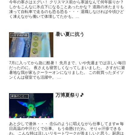
今年の寒さはエグい！ クリスマス前から寒波なんて何年振りか？
しかもこんなに氷点下になることあったかな？ 道路の水たまりも
凍って自転車で走るのも恐る恐る・・・ 退職しなければ今頃ひど
く凍えながら働いて体壊してたかも。...
暑い夏に抗う
おすすめの物
7月に入ってから急に酷暑！ 先月まで、いや先週までは涼しい毎日
だったのに。 夜さえも寝苦しくなってしまいました。 さすがに避
暑地な我が家もクーラーオンになりました。 この前買ったダイソ
ンくんは寝室でも活躍中。 ...
万博夏祭り🎵
家族のこと。
あと少しで連休・・・ 念仏のように唱えながら仕事してますw 毎
日高温の中汗だくで仕事。 もう命懸けだわ。 そりゃ汗疹できる
わ。 こんな時は涼しいリモートワークが羨ましいと思う。厨房は