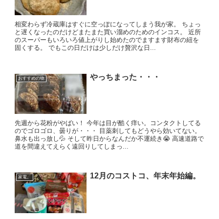
相変わらず冷蔵庫はすぐに空っぽになってしまう我が家。 ちょっ
と遅くなったのだけどまたまた買い溜めのためのインコス。 近所
のスーパーもいろいろ値上がりし始めたのでますます財布の紐を
固くする。 でもこの日だけは少しだけ贅沢な日...
やっちまった・・・
おすすめの物
先週から花粉がやばい！ 今年は目が酷く痒い。コンタクトしてる
のでゴロゴロ、曇りが・・・ 目薬刺してもどうやら効いてない。
鼻水も出っ放し💦 そして昨日からなんだか不運続き😭 高速道路で
道を間違えてえらく遠回りしてしまっ...
12月のコストコ、年末年始編。
家電。