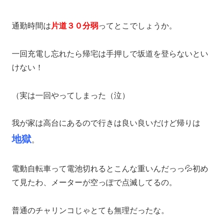
通勤時間は
片道３０
分弱
ってとこでしょうか。
一回充電し忘れたら帰宅は手押しで坂道を登らないとい
けない！
（実は一回やってしまった（泣）
我が家は高台にあるので行きは良い良いだけど帰りは
地獄
。
電動自転車って電池切れるとこんな重いんだっっ💦初め
て見たわ、メーターが空っぽで点滅してるの。
普通のチャリンコじゃとても無理だったな。