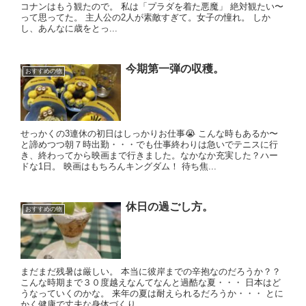
コナンはもう観たので。 私は「プラダを着た悪魔」 絶対観たい〜
って思ってた。 主人公の2人が素敵すぎて。女子の憧れ。 しか
し、あんなに歳をとっ...
今期第一弾の収穫。
おすすめの物
せっかくの3連休の初日はしっかりお仕事😭 こんな時もあるか〜
と諦めつつ朝７時出勤・・・でも仕事終わりは急いでテニスに行
き、終わってから映画まで行きました。なかなか充実した？ハー
ドな1日。 映画はもちろんキングダム！ 待ち焦...
休日の過ごし方。
おすすめの物
まだまだ残暑は厳しい。 本当に彼岸までの辛抱なのだろうか？？
こんな時期まで３０度越えなんてなんと過酷な夏・・・ 日本はど
うなっていくのかな。 来年の夏は耐えられるだろうか・・・ とに
かく健康で丈夫な身体づくり...