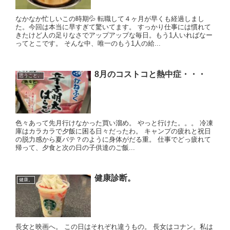
なかなか忙しいこの時期💦 転職して４ヶ月が早くも経過しまし
た。今回は本当に早すぎて驚いてます。 すっかり仕事には慣れて
きたけど人の足りなさでアップアップな毎日。もう1人いればなー
ってとこです。 そんな中、唯一のもう1人の給...
8月のコストコと熱中症・・・
思うこと。
色々あって先月行けなかった買い溜め。 やっと行けた。。。 冷凍
庫はカラカラで夕飯に困る日々だったわ。 キャンプの疲れと祝日
の脱力感から夏バテ？のように身体がだる重。 仕事でどっ疲れて
帰って、夕食と次の日の子供達のご飯...
健康診断。
健康。
長女と映画へ。 この日はそれぞれ違うもの。 長女はコナン。私は