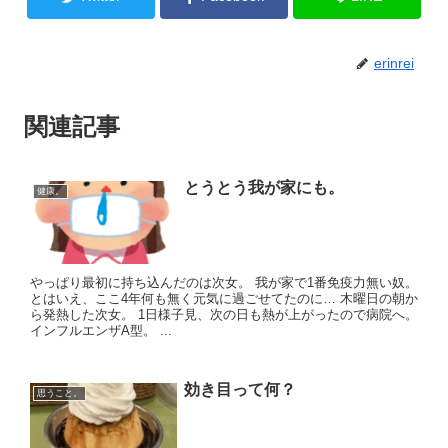
erinrei
関連記事
とうとう我が家にも。
健康。
やっぱり最初に持ち込んだのは次女。 我が家で1番免疫力無い奴。
とはいえ、ここ4年何も無く元気に過ごせてたのに… 木曜日の朝か
ら発熱した次女。 1日様子見、次の日も熱が上がったので病院へ。
インフルエンザA型。 ...
効き目って何？
思うこと。