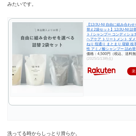
みたいです。
【12/JU-NI 自由に組み合わ
替え2袋セット】12/JU-NI 詰
ト / シャンプー コンディショ
ヘアケア トリートメント ダメ
ねり 指通り まとまり 寝癖 枝
性 アミノ酸シャンプー 詰め
価格：4,500円（税込、送料無
(2025/1/13時点)
楽
洗ってる時からしっとり滑らか。