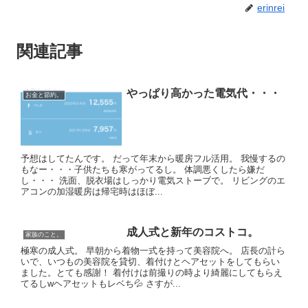
erinrei
関連記事
やっぱり高かった電気代・・・
お金と節約。
予想はしてたんです。 だって年末から暖房フル活用。 我慢するの
もなー・・・子供たちも寒がってるし。 体調悪くしたら嫌だ
し・・・ 洗面、脱衣場はしっかり電気ストーブで。 リビングのエ
アコンの加湿暖房は帰宅時はほぼ...
成人式と新年のコストコ。
家族のこと。
極寒の成人式。 早朝から着物一式を持って美容院へ。 店長の計ら
いで、いつもの美容院を貸切、着付けとヘアセットをしてもらい
ました。とても感謝！ 着付けは前撮りの時より綺麗にしてもらえ
てるしwヘアセットもレベち💦 さすが...