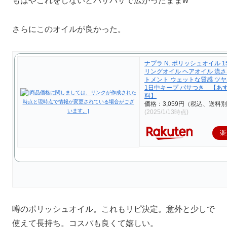
もはやこれをしないとバサバサで広がったままw
さらにこのオイルが良かった。
ナプラ N. ポリッシュオイル 15
リングオイル ヘアオイル 流
トメント ウェットな質感 ツヤ
1日中キープ パサつき 【あす
料】
価格：3,059円（税込、送料別
(2025/1/13時点)
楽
噂のポリッシュオイル。これもリピ決定。意外と少しで
使えて長持ち。コスパも良くて嬉しい。