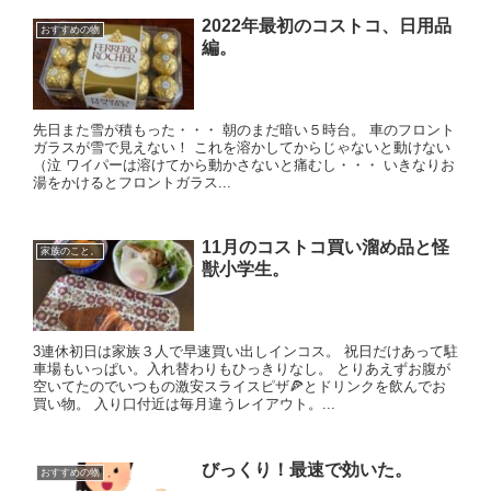
2022年最初のコストコ、日用品
おすすめの物
編。
先日また雪が積もった・・・ 朝のまだ暗い５時台。 車のフロント
ガラスが雪で見えない！ これを溶かしてからじゃないと動けない
（泣 ワイパーは溶けてから動かさないと痛むし・・・ いきなりお
湯をかけるとフロントガラス...
11月のコストコ買い溜め品と怪
家族のこと。
獣小学生。
3連休初日は家族３人で早速買い出しインコス。 祝日だけあって駐
車場もいっぱい。入れ替わりもひっきりなし。 とりあえずお腹が
空いてたのでいつもの激安スライスピザ🍕とドリンクを飲んでお
買い物。 入り口付近は毎月違うレイアウト。...
びっくり！最速で効いた。
おすすめの物