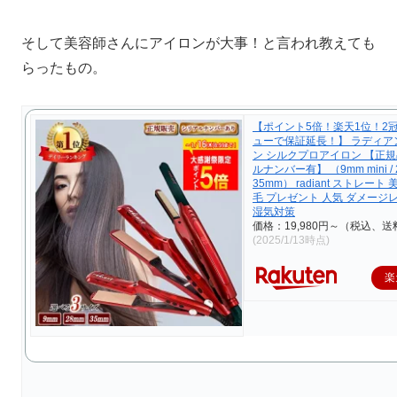
そして美容師さんにアイロンが大事！と言われ教えても
らったもの。
【ポイント5倍！楽天1位！2
ューで保証延長！】 ラディア
ン シルクプロアイロン 【正
ルナンバー有】 （9mm mini / 2
35mm） radiant ストレート
毛 プレゼント 人気 ダメージ
湿気対策
価格：19,980円～（税込、送
(2025/1/13時点)
楽