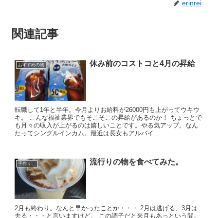
erinrei
関連記事
休み前のコストコと4月の昇給
おすすめの物
転職して1年と半年。今月よりお給料が26000円も上がってウキウ
キ。 こんな福祉業界でもそこそこの昇給があるのか！ ちょっとで
も月々の収入が上がるのは嬉しいことです。やる気アップ。なん
たってシングルインカム。最近は長女もアルバイ...
流行りの物を食べてみた。
手作り。
2月も終わり。なんと早かったことか・・・ 2月は逃げる、3月は
去る・・・と言いますけど。 この調子だと来月もあっという間。