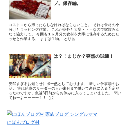
プ。保存編。
コストコから帰ったらしなければならないこと。 それは食材の小
分けとラッピング作業。 これが意外と大変・・・なので家族みん
なで協力して。 今回も１ヶ月分の食材を大事に保存するためにせ
っせと作業する。 まずは生物。 とりあ...
は？！まじか？突然の試練！
思うこと。
突然すぎるお知らせにボー然としております。 新しい仕事場のお
話。 実は給食のリーダーの人が来月まで働いて産休に入る予定だ
ったのですが、急遽3日前からお休みに入ってしまいました。 聞い
てねーよーーーー！！（泣 ...
にほんブログ村