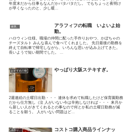
年度末だから仕事もなんだかバタバタだし。 でもちょっと夜明け
が早くなったのと、少し暖...
アラフィフの転職 いよいよ始
健康。
動。
ハロウィン仕様。職場の仲間に配った手作りおやつ、かぼちゃの
チーズタルト みんな喜んで食べてくれました。 先日最後の勤務を
終えて自転車で帰宅しながら、いろんな思いが込み上げてきた。
長いようで短い期間でした。 ...
やっぱり大阪ステキすぎ。
おすすめの物
2週連続の土曜日出勤・・・ 連休を求めて転職したけど保育園勤務
だから仕方無し（泣 人がいない今は辛抱しなければ・・・ 来月か
ら新しい人がきてくれるとの事なので何とか私の土曜日勤務が減
ることを願う。 人がいない問題はど...
コストコ購入商品ラインナッ
手作り。