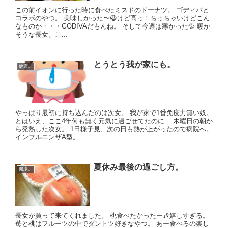
この前イオンに行った時に食べたミスドのドーナツ。 ゴディバと
コラボのやつ。 美味しかった〜😆けど高っ！ちっちゃいけどこん
なものか・・・GODIVAだもんね。 そして今週は寒かった💦 暖か
そうな長女。こ...
とうとう我が家にも。
健康。
やっぱり最初に持ち込んだのは次女。 我が家で1番免疫力無い奴。
とはいえ、ここ4年何も無く元気に過ごせてたのに… 木曜日の朝か
ら発熱した次女。 1日様子見、次の日も熱が上がったので病院へ。
インフルエンザA型。 ...
夏休み最後の過ごし方。
健康。
長女が買って来てくれました。 桃食べたかったー🎶嬉しすぎる。
苺と桃はフルーツの中でダントツ好きなやつ。 あー食べるの楽し