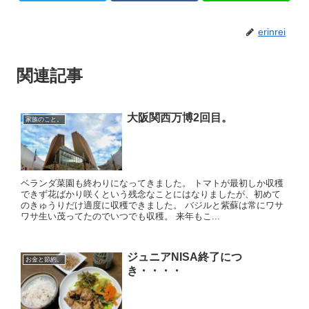
erinrei
関連記事
大阪関西万博2回目。
家族のこと。
ベランダ菜園も終わりになってきました。 トマトが最初しか収穫
できず花ばかり咲くという残念なことにはなりましたが、初めて
のきゅうりだけ適度に収穫できました。 バジルと紫蘇は常にワサ
ワサ生い茂ってたのでいつでも収穫。 来年もこ...
ジュニアNISA終了につ
お金と節約。
き・・・・