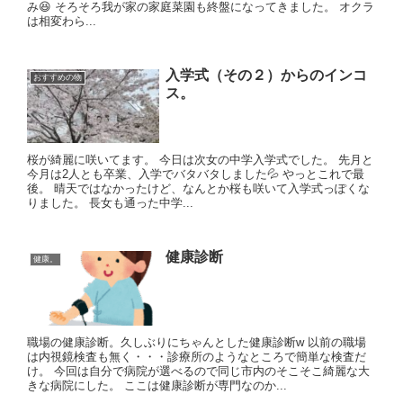
み😆 そろそろ我が家の家庭菜園も終盤になってきました。 オクラ
は相変わら...
入学式（その２）からのインコ
おすすめの物
ス。
桜が綺麗に咲いてます。 今日は次女の中学入学式でした。 先月と
今月は2人とも卒業、入学でバタバタしました💦 やっとこれで最
後。 晴天ではなかったけど、なんとか桜も咲いて入学式っぽくな
りました。 長女も通った中学...
健康診断
健康。
職場の健康診断。久しぶりにちゃんとした健康診断w 以前の職場
は内視鏡検査も無く・・・診療所のようなところで簡単な検査だ
け。 今回は自分で病院が選べるので同じ市内のそこそこ綺麗な大
きな病院にした。 ここは健康診断が専門なのか...