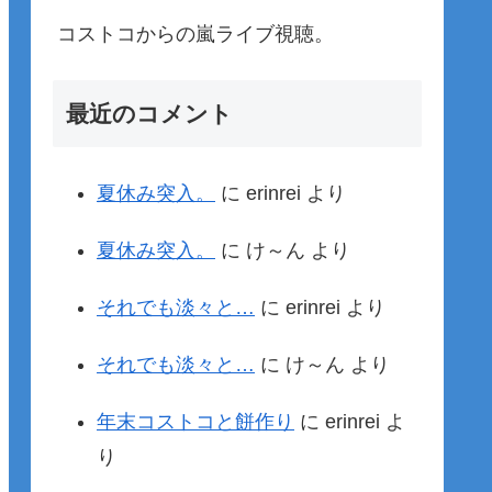
コストコからの嵐ライブ視聴。
最近のコメント
夏休み突入。
に
erinrei
より
夏休み突入。
に
け～ん
より
それでも淡々と…
に
erinrei
より
それでも淡々と…
に
け～ん
より
年末コストコと餅作り
に
erinrei
よ
り