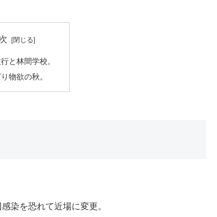
次
旅行と林間学校。
ぱり物欲の秋。
団感染を恐れて近場に変更。