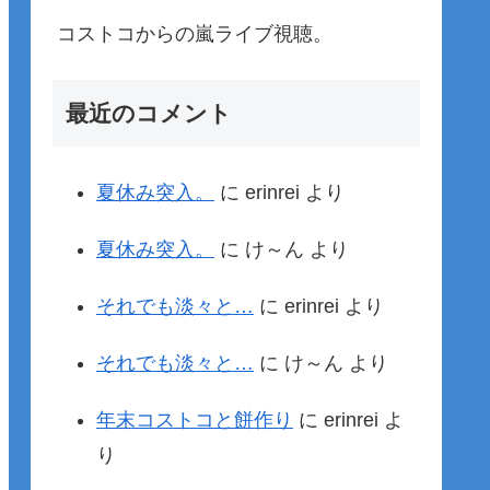
コストコからの嵐ライブ視聴。
最近のコメント
夏休み突入。
に
erinrei
より
夏休み突入。
に
け～ん
より
それでも淡々と…
に
erinrei
より
それでも淡々と…
に
け～ん
より
年末コストコと餅作り
に
erinrei
よ
り