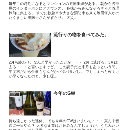
毎年この時期になるとマンションの避難訓練がある。 朝から各部
屋のインターホンにアナウンス。 各棟からみんなぞろぞろと管理
棟前に集まる。 すでに救急車や大きな消防車も来て毎回何人かの
たくましい消防士さんがずらり。 火災...
流行りの物を食べてみた。
手作り。
2月も終わり。なんと早かったことか・・・ 2月は逃げる、3月は
去る・・・と言いますけど。 この調子だと来月もあっという間。
年度末だから仕事もなんだかバタバタだし。 でもちょっと夜明け
が早くなったのと、少し暖...
今年のGW
日常。
待ち遠しかった連休。 でも今年のGWはいまいち・・・ 真ん中普
通に平日やん？ 大きな企業はお休みなんでしょうが、うちみたい