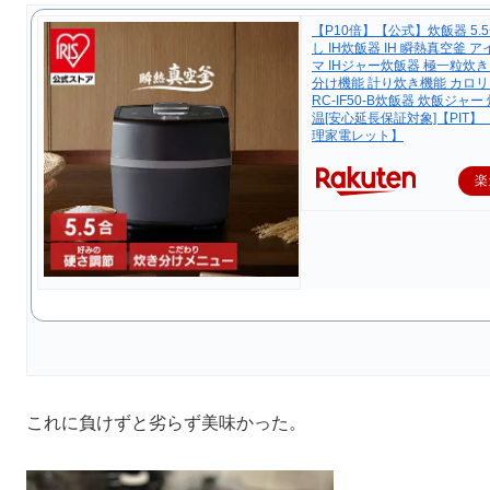
【P10倍】【公式】炊飯器 5.
し IH炊飯器 IH 瞬熱真空釜 
マ IHジャー炊飯器 極一粒炊き
分け機能 計り炊き機能 カロ
RC-IF50-B炊飯器 炊飯ジャー
温[安心延長保証対象]【PIT】
理家電レット】
楽
これに負けずと劣らず美味かった。