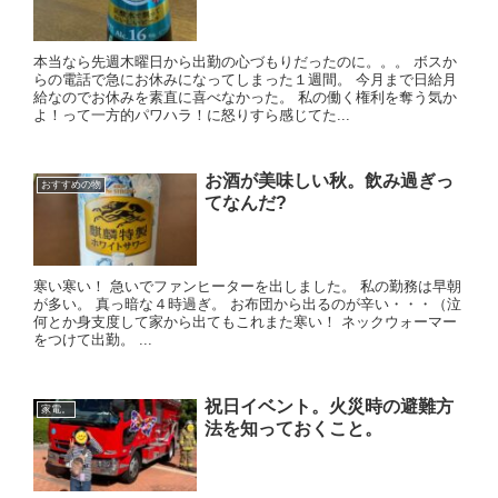
本当なら先週木曜日から出勤の心づもりだったのに。。。 ボスか
らの電話で急にお休みになってしまった１週間。 今月まで日給月
給なのでお休みを素直に喜べなかった。 私の働く権利を奪う気か
よ！って一方的パワハラ！に怒りすら感じてた...
お酒が美味しい秋。飲み過ぎっ
おすすめの物
てなんだ?
寒い寒い！ 急いでファンヒーターを出しました。 私の勤務は早朝
が多い。 真っ暗な４時過ぎ。 お布団から出るのが辛い・・・（泣
何とか身支度して家から出てもこれまた寒い！ ネックウォーマー
をつけて出勤。 ...
祝日イベント。火災時の避難方
家電。
法を知っておくこと。