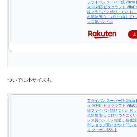
フライパン スーパー鉄 28cm
火 IH対応 ビタクラフト VitaCr
鉄フライパン 錆びにくい おし
れ簡単 安心 こびりつきにくい
レス製ハンドル
楽
ついでに小サイズも。
フライパン スーパー鉄 24cm
火 IH対応 ビタクラフト VitaCr
鉄フライパン 錆びにくい おし
れ簡単 安心 こびりつきにくい
レス製ハンドル お返し 新生
39ショップ買いまわり 39シ
り クーポン配布中