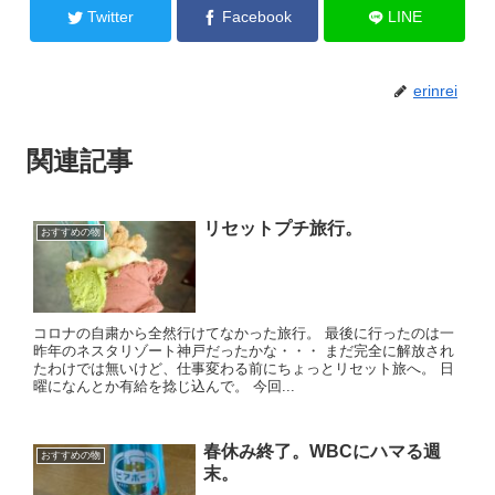
Twitter
Facebook
LINE
erinrei
関連記事
リセットプチ旅行。
おすすめの物
コロナの自粛から全然行けてなかった旅行。 最後に行ったのは一
昨年のネスタリゾート神戸だったかな・・・ まだ完全に解放され
たわけでは無いけど、仕事変わる前にちょっとリセット旅へ。 日
曜になんとか有給を捻じ込んで。 今回...
春休み終了。WBCにハマる週
おすすめの物
末。