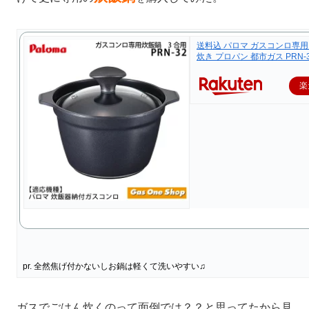
送料込 パロマ ガスコンロ専用 
炊き プロパン 都市ガス PRN-
楽
pr. 全然焦げ付かないしお鍋は軽くて洗いやすい♫
ガスでごはん炊くのって面倒では？？と思ってたから見