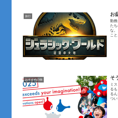
お
旅行
勤務
たち
な。
こと
そ
おすすめの物
ミス
るも
るん
つい