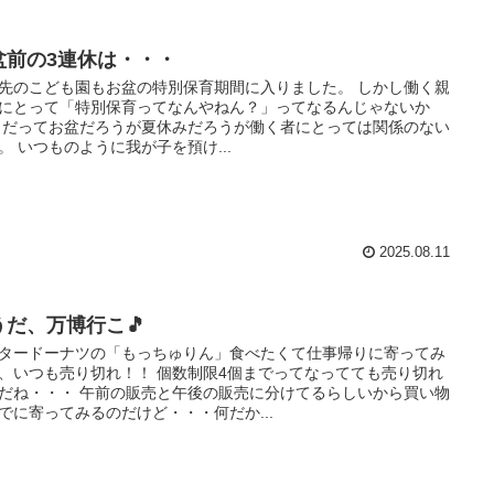
盆前の3連休は・・・
先のこども園もお盆の特別保育期間に入りました。 しかし働く親
にとって「特別保育ってなんやねん？」ってなるんじゃないか
 だってお盆だろうが夏休みだろうが働く者にとっては関係のない
。 いつものように我が子を預け...
2025.08.11
うだ、万博行こ🎵
タードーナツの「もっちゅりん」食べたくて仕事帰りに寄ってみ
、いつも売り切れ！！ 個数制限4個までってなってても売り切れ
だね・・・ 午前の販売と午後の販売に分けてるらしいから買い物
でに寄ってみるのだけど・・・何だか...