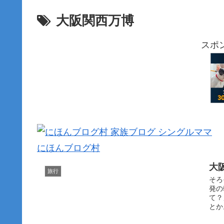
大阪関西万博
スポ
にほんブログ村
大
旅行
そろ
発の
て？
とか