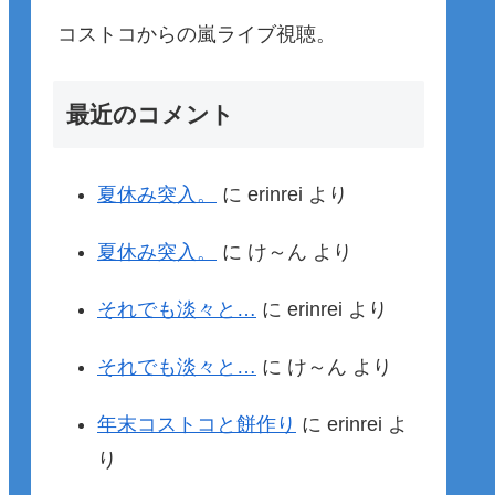
コストコからの嵐ライブ視聴。
最近のコメント
夏休み突入。
に
erinrei
より
夏休み突入。
に
け～ん
より
それでも淡々と…
に
erinrei
より
それでも淡々と…
に
け～ん
より
年末コストコと餅作り
に
erinrei
よ
り