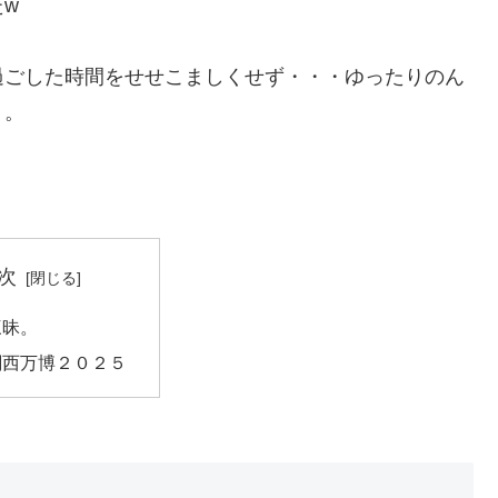
w
過ごした時間をせせこましくせず・・・ゆったりのん
う。
次
三昧。
関西万博２０２５