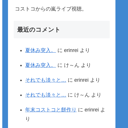
コストコからの嵐ライブ視聴。
最近のコメント
夏休み突入。
に
erinrei
より
夏休み突入。
に
け～ん
より
それでも淡々と…
に
erinrei
より
それでも淡々と…
に
け～ん
より
年末コストコと餅作り
に
erinrei
よ
り