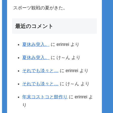
スポーツ観戦の夏がきた。
最近のコメント
夏休み突入。
に
erinrei
より
夏休み突入。
に
け～ん
より
それでも淡々と…
に
erinrei
より
それでも淡々と…
に
け～ん
より
年末コストコと餅作り
に
erinrei
よ
り