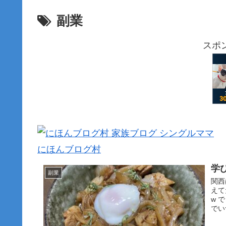
副業
スポ
にほんブログ村
学
副業
関西
えて
w 
でい