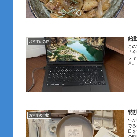
始
おすすめの物
この
「今
ッキ
月。
特
おすすめの物
年が
でる
日を
の時