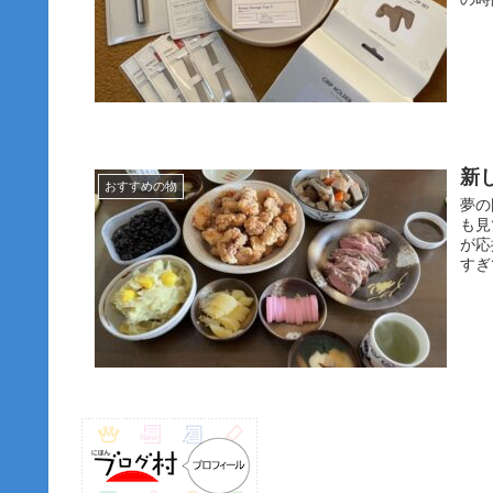
新
おすすめの物
夢の
も見
が応
すぎ