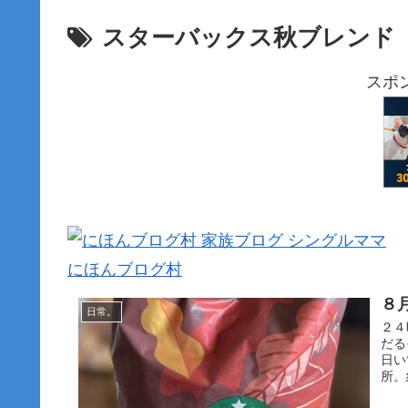
スターバックス秋ブレンド
スポ
にほんブログ村
８
日常。
２４
だる
日い
所。