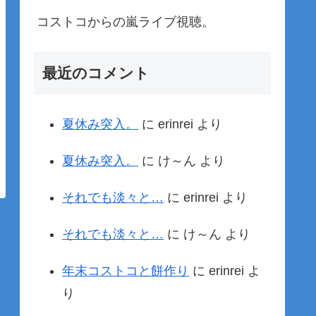
コストコからの嵐ライブ視聴。
最近のコメント
夏休み突入。
に
erinrei
より
夏休み突入。
に
け～ん
より
それでも淡々と…
に
erinrei
より
それでも淡々と…
に
け～ん
より
年末コストコと餅作り
に
erinrei
よ
り