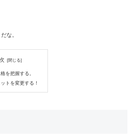
とだな。
次
性格を把握する。
ネットを変更する！