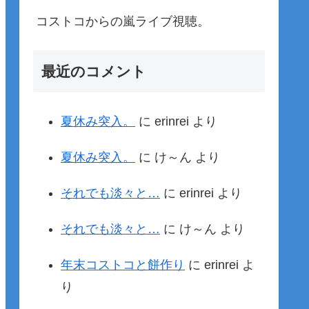
コストコからの嵐ライブ視聴。
最近のコメント
夏休み突入。
に
erinrei
より
夏休み突入。
に
け～ん
より
それでも淡々と…
に
erinrei
より
それでも淡々と…
に
け～ん
より
年末コストコと餅作り
に
erinrei
よ
り