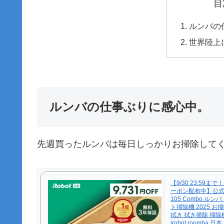
目
ルンバの
世界陸上
ルンバの仕事ぶりに感心中。
先週買ったルンバは毎日しっかりお掃除して
【9/30 23:59まで
ーポン配布中】公式 3
105 Combo ル
ト掃除機 2025 お
拭き 拭き掃除 掃除
irobot roomba