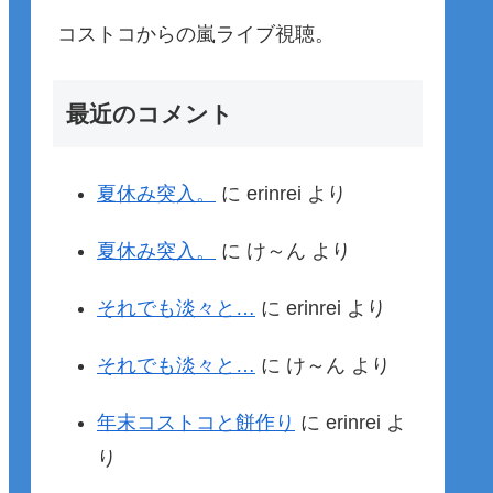
コストコからの嵐ライブ視聴。
最近のコメント
夏休み突入。
に
erinrei
より
夏休み突入。
に
け～ん
より
それでも淡々と…
に
erinrei
より
それでも淡々と…
に
け～ん
より
年末コストコと餅作り
に
erinrei
よ
り