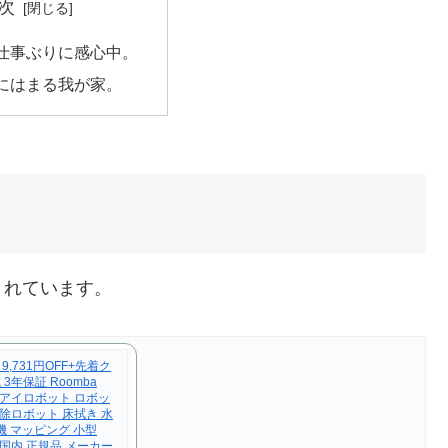
次
仕事ぶりに感心中。
にはまる我が家。
くれています。
！ 9,731円OFF+先着ク
年保証 Roomba
ンバ アイロボット ロボッ
掃除ロボット 床拭き 水
機 マッピング 小型
 日本 国内 正規品 メーカー