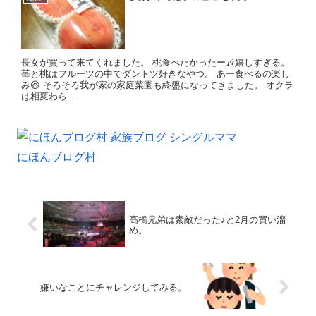
長女が買って来てくれました。 桃食べたかったー🎶嬉しすぎる。
苺と桃はフルーツの中でダントツ好きなやつ。 あー食べるの楽し
み😆 そろそろ我が家の家庭菜園も終盤になってきました。 オクラ
は相変わら...
にほんブログ村
高橋兄弟は素敵だった♪と2月の買い溜
め。
嫌いなことにチャレンジしてみる。