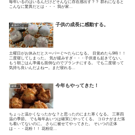
毎年いるのはいるんだけどそんなに存在感出す？？ 群れになると
こんなに驚異だとは・・・ 我が家...
子供の成長に感動する。
家族のこと。
土曜日がお休みだとスーパーぐ〜たらになる。 目覚めたら9時！！
二度寝してしまった。 気が緩みすぎ・・・子供達も起きてない。
もう朝ごはん準備も面倒なのでブランチにする。 でも二度寝って
気持ち良いんだよねー。まだ寝れる...
今年もやってきた！
健康。
ちょっと温かくなったかな？と思ったのにまた寒くなる。 三寒四
温の季節。 でも毎年あいつは確実にやってくる。 コロナがまだ落
ち着いてないのに。 さらに被せてやってきた。 そいつの正体
は・・・花粉！！ 花粉症...