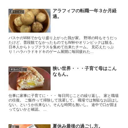
アラフィフの転職一年３か月経
思うこと。
過。
バスケのW杯でかなり盛り上がった我が家。 野球の時もそうだっ
たけど、普段観てなかったものでもW杯やオリンピックは観る。
日本人からトップクラスを集めて出来たチーム。 見応えたっぷ
り！ハラハラドキドキのゲーム展開に毎回疲れた...
狭い世界・・・子育て母はこん
家族のこと。
なもん。
仕事に家事に子育てに・・・ 毎日同じことの繰り返し。 家と職場
の往復。 ご飯作って掃除して洗濯して。 職場では無駄なお話はし
ない、というか出来ない。そんな時間も無いし。 途中で口が固ま
ってないかと確認。 ...
夏休み最後の過ごし方。
健康。