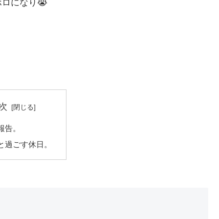
ロになり😭
次
報告。
と過ごす休日。