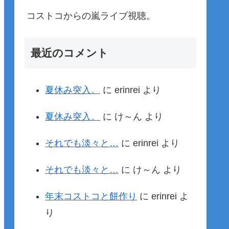
コストコからの嵐ライブ視聴。
最近のコメント
夏休み突入。
に
erinrei
より
夏休み突入。
に
け～ん
より
それでも淡々と…
に
erinrei
より
それでも淡々と…
に
け～ん
より
年末コストコと餅作り
に
erinrei
よ
り