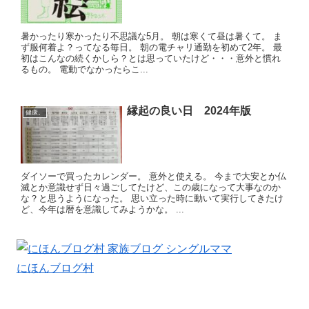
暑かったり寒かったり不思議な5月。 朝は寒くて昼は暑くて。 ま
ず服何着よ？ってなる毎日。 朝の電チャリ通勤を初めて2年。 最
初はこんなの続くかしら？とは思っていたけど・・・意外と慣れ
るもの。 電動でなかったらこ...
縁起の良い日 2024年版
健康。
ダイソーで買ったカレンダー。 意外と使える。 今まで大安とか仏
滅とか意識せず日々過ごしてたけど、この歳になって大事なのか
な？と思うようになった。 思い立った時に動いて実行してきたけ
ど、今年は暦を意識してみようかな。 ...
にほんブログ村