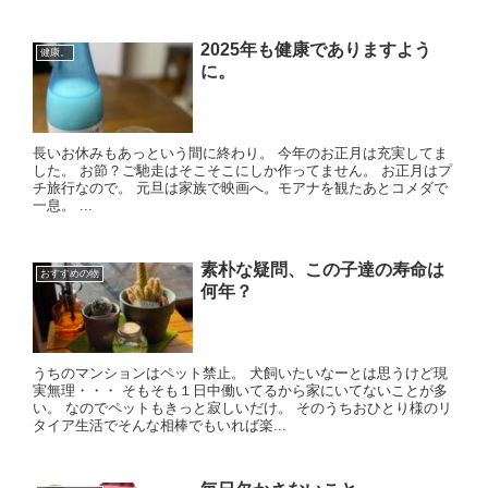
2025年も健康でありますよう
健康。
に。
長いお休みもあっという間に終わり。 今年のお正月は充実してま
した。 お節？ご馳走はそこそこにしか作ってません。 お正月はプ
チ旅行なので。 元旦は家族で映画へ。モアナを観たあとコメダで
一息。 ...
素朴な疑問、この子達の寿命は
おすすめの物
何年？
うちのマンションはペット禁止。 犬飼いたいなーとは思うけど現
実無理・・・ そもそも１日中働いてるから家にいてないことが多
い。 なのでペットもきっと寂しいだけ。 そのうちおひとり様のリ
タイア生活でそんな相棒でもいれば楽...