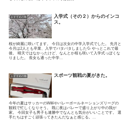
入学式（その２）からのインコ
おすすめの物
ス。
桜が綺麗に咲いてます。 今日は次女の中学入学式でした。 先月と
今月は2人とも卒業、入学でバタバタしました💦 やっとこれで最
後。 晴天ではなかったけど、なんとか桜も咲いて入学式っぽくな
りました。 長女も通った中学...
スポーツ観戦の夏がきた。
おすすめの物
今年の夏はサッカーのW杯やバレーボールネーションズリーグの
観戦で忙しくなりそう。 既に夜はバレーで盛り上がり中の我が
家。 今回女子も男子も連勝中でなんとも気分がいいことです。 選
手たちはすごく頑張ってきたんだなぁと感じる。...