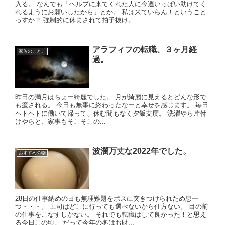
入る。 なんでも「ヘルプに来てくれた人に今週いっぱい助けてく
れるようにお願いしたから」とか。 私は来ていらん！ということ
っすか？ 強制的に休まされて拍子抜け。 ...
アラフィフの転職、３ヶ月経
家族のこと。
過。
昨日の満月はちょー綺麗でした。 月が綺麗に見えるとどんな形で
も癒される。 今日も無事に終わったなーと幸せを感じます。 毎日
ヘトヘトに働いて帰って、休む間もなく夕飯支度。 洗濯やら片付
けやらと、家事もそこそこの...
波瀾万丈な2022年でした。
おすすめの物
28日の仕事納めの日も無理難題をボスに突きつけられため息一
つ・・・。 上司はどこに行っても選べないから仕方ない。 目の前
の仕事をこなすしかない。 それでも転職はして良かった！と思え
る今日この頃。 だって今年の冬はお財...