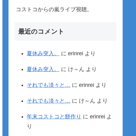
コストコからの嵐ライブ視聴。
最近のコメント
夏休み突入。
に
erinrei
より
夏休み突入。
に
け～ん
より
それでも淡々と…
に
erinrei
より
それでも淡々と…
に
け～ん
より
年末コストコと餅作り
に
erinrei
よ
り