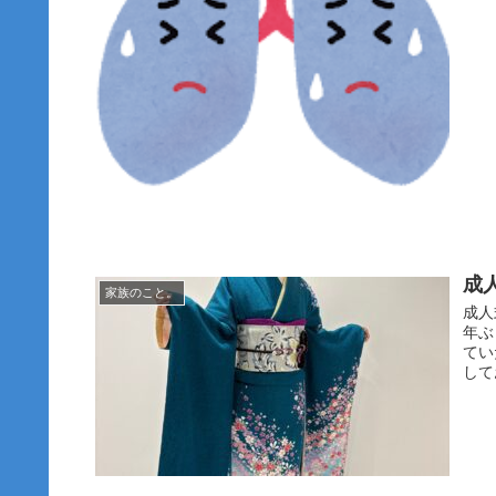
成
家族のこと。
成人
年ぶ
てい
して