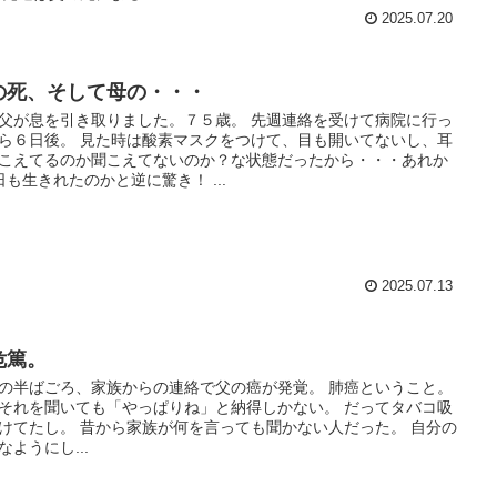
2025.07.20
の死、そして母の・・・
父が息を引き取りました。７５歳。 先週連絡を受けて病院に行っ
ら６日後。 見た時は酸素マスクをつけて、目も開いてないし、耳
こえてるのか聞こえてないのか？な状態だったから・・・あれか
日も生きれたのかと逆に驚き！ ...
2025.07.13
危篤。
の半ばごろ、家族からの連絡で父の癌が発覚。 肺癌ということ。
それを聞いても「やっぱりね」と納得しかない。 だってタバコ吸
けてたし。 昔から家族が何を言っても聞かない人だった。 自分の
なようにし...