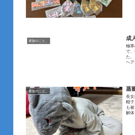
成
家族のこと。
極寒
で、
た。
ヘア
蒸
家族のこと。
長女
帽子
も被
解体し