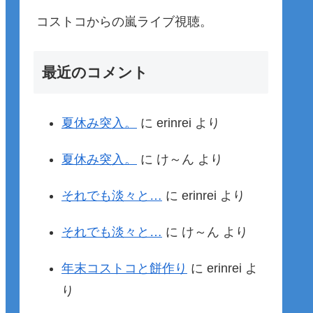
コストコからの嵐ライブ視聴。
最近のコメント
夏休み突入。
に
erinrei
より
夏休み突入。
に
け～ん
より
それでも淡々と…
に
erinrei
より
それでも淡々と…
に
け～ん
より
年末コストコと餅作り
に
erinrei
よ
り