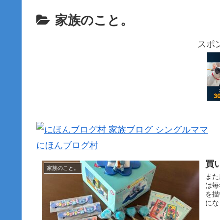
家族のこと。
スポ
にほんブログ村
買
家族のこと。
また
は毎
を描
にな