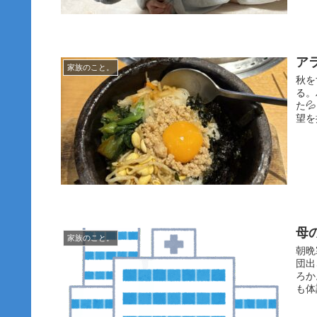
ア
家族のこと。
秋を
る。
た
望を
母
家族のこと。
朝晩
団出
ろか
も体