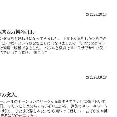
2025.10.13
阪関西万博2回目。
ンダ菜園も終わりになってきました。 トマトが最初しか収穫でき
ばかり咲くという残念なことにはなりましたが、初めてのきゅう
け適度に収穫できました。 バジルと紫蘇は常にワサワサ生い茂っ
のでいつでも収穫。 来年もこ...
2025.09.28
休み突入。
ーボールのネーションズリーグが面白すぎてテレビに張り付いて
日。 オリンピックの時くらい盛り上がる。 家族でキャーキャーう
い時間。 まだまだ楽しみたいから頑張ってほしい！ おばか次女健
 先週は父の死による...