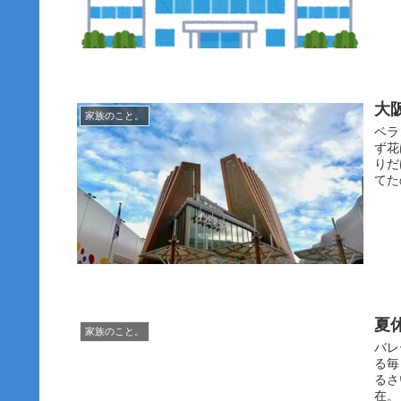
大
家族のこと。
ベラ
ず花
りだ
てた
夏
家族のこと。
バレ
る毎
るさ
在。