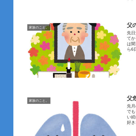
父
家族のこと。
先日
てか
は聞
ら6
父
家族のこと。
先月
でも
い続
好き