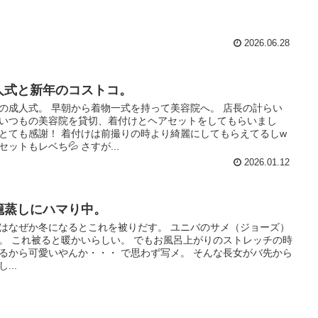
2026.06.28
人式と新年のコストコ。
の成人式。 早朝から着物一式を持って美容院へ。 店長の計らい
いつもの美容院を貸切、着付けとヘアセットをしてもらいまし
とても感謝！ 着付けは前撮りの時より綺麗にしてもらえてるしw
セットもレベち💦 さすが...
2026.01.12
籠蒸しにハマり中。
はなぜか冬になるとこれを被りだす。 ユニバのサメ（ジョーズ）
。 これ被ると暖かいらしい。 でもお風呂上がりのストレッチの時
るから可愛いやんか・・・ で思わず写メ。 そんな長女がバ先から
...