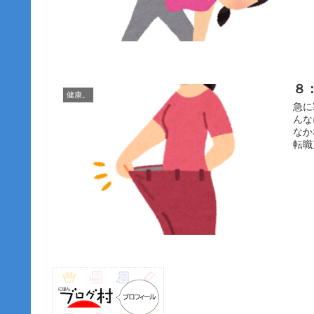
８
健康。
急に
んな
なか
転職直