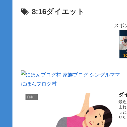
8:16ダイエット
スポ
にほんブログ村
ダ
日常。
最近
まれ
っと
りた