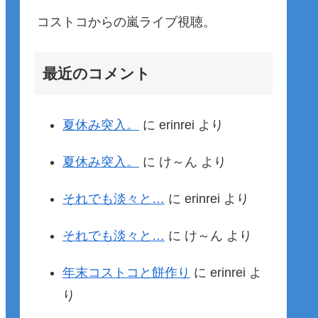
コストコからの嵐ライブ視聴。
最近のコメント
夏休み突入。
に
erinrei
より
夏休み突入。
に
け～ん
より
それでも淡々と…
に
erinrei
より
それでも淡々と…
に
け～ん
より
年末コストコと餅作り
に
erinrei
よ
り