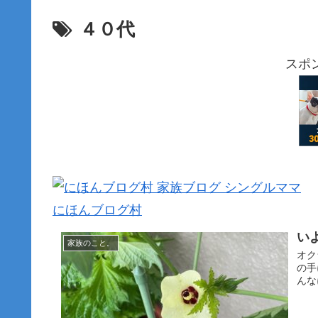
４０代
スポ
にほんブログ村
い
家族のこと。
オク
の手
んな