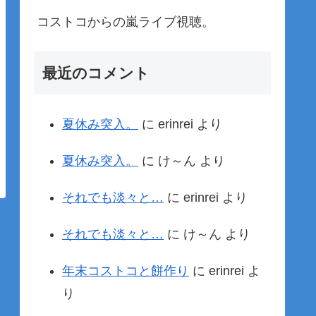
コストコからの嵐ライブ視聴。
最近のコメント
夏休み突入。
に
erinrei
より
夏休み突入。
に
け～ん
より
それでも淡々と…
に
erinrei
より
それでも淡々と…
に
け～ん
より
年末コストコと餅作り
に
erinrei
よ
り