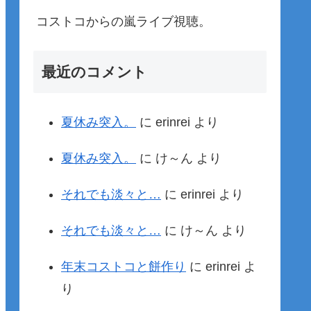
コストコからの嵐ライブ視聴。
最近のコメント
夏休み突入。
に
erinrei
より
夏休み突入。
に
け～ん
より
それでも淡々と…
に
erinrei
より
それでも淡々と…
に
け～ん
より
年末コストコと餅作り
に
erinrei
よ
り