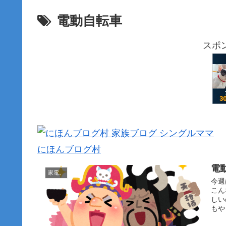
電動自転車
スポ
にほんブログ村
電
家電。
今週
こん
しい
もや