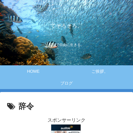
てそろそろ。
笑顔で自由に生きる。
HOME
ご挨拶。
ブログ
辞令
スポンサーリンク