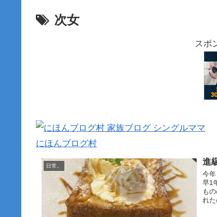
次女
スポ
にほんブログ村
進
日常。
今年
早1
もの
れた