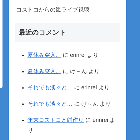
コストコからの嵐ライブ視聴。
最近のコメント
夏休み突入。
に
erinrei
より
夏休み突入。
に
け～ん
より
それでも淡々と…
に
erinrei
より
それでも淡々と…
に
け～ん
より
年末コストコと餅作り
に
erinrei
よ
り