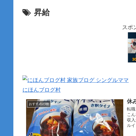
昇給
スポ
にほんブログ村
休
おすすめの物
転職
こん
収入
ルイ