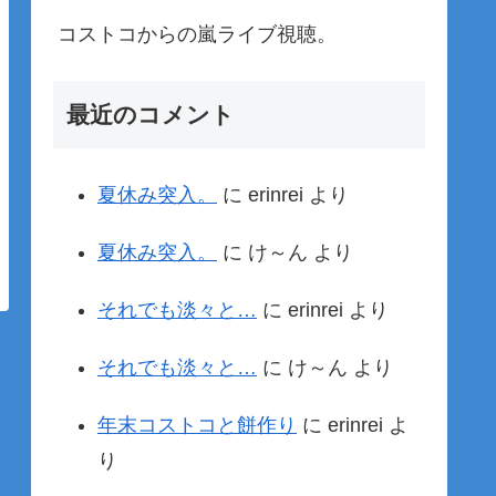
コストコからの嵐ライブ視聴。
最近のコメント
夏休み突入。
に
erinrei
より
夏休み突入。
に
け～ん
より
それでも淡々と…
に
erinrei
より
それでも淡々と…
に
け～ん
より
年末コストコと餅作り
に
erinrei
よ
り