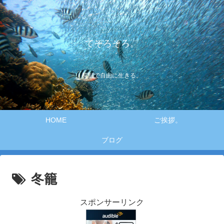
てそろそろ。
笑顔で自由に生きる。
HOME
ご挨拶。
ブログ
冬籠
スポンサーリンク