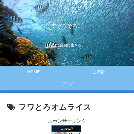
てそろそろ。
笑顔で自由に生きる。
HOME
ご挨拶。
ブログ
フワとろオムライス
スポンサーリンク