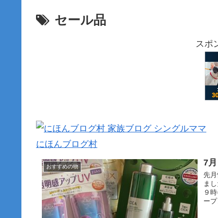
セール品
スポ
にほんブログ村
7
おすすめの物
先月
まし
９時
ープ