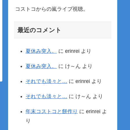
コストコからの嵐ライブ視聴。
最近のコメント
夏休み突入。
に
erinrei
より
夏休み突入。
に
け～ん
より
それでも淡々と…
に
erinrei
より
それでも淡々と…
に
け～ん
より
年末コストコと餅作り
に
erinrei
よ
り