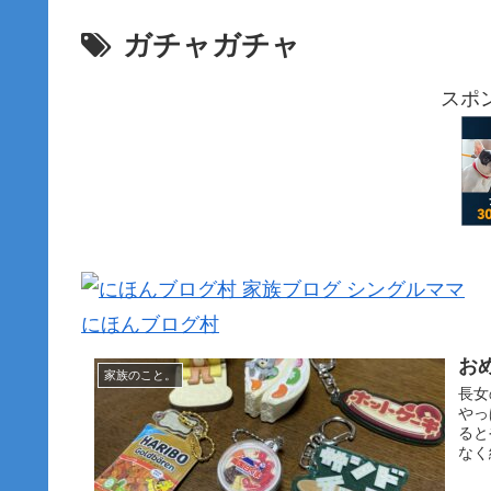
ガチャガチャ
スポ
にほんブログ村
お
家族のこと。
長女
やっ
ると
なく