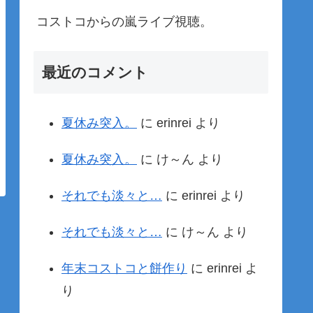
コストコからの嵐ライブ視聴。
最近のコメント
夏休み突入。
に
erinrei
より
夏休み突入。
に
け～ん
より
それでも淡々と…
に
erinrei
より
それでも淡々と…
に
け～ん
より
年末コストコと餅作り
に
erinrei
よ
り