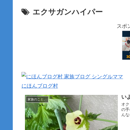
エクサガンハイパー
スポ
にほんブログ村
い
家族のこと。
オク
の手
んな