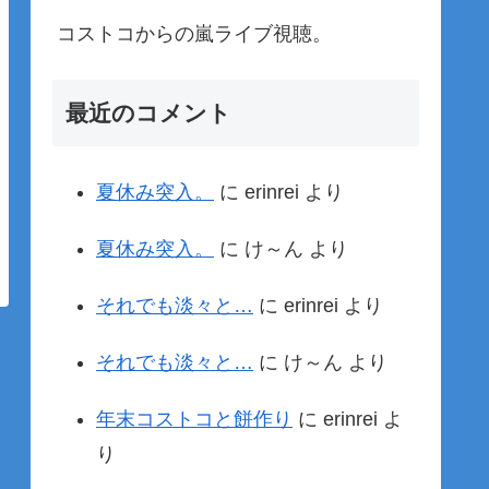
コストコからの嵐ライブ視聴。
最近のコメント
夏休み突入。
に
erinrei
より
夏休み突入。
に
け～ん
より
それでも淡々と…
に
erinrei
より
それでも淡々と…
に
け～ん
より
年末コストコと餅作り
に
erinrei
よ
り