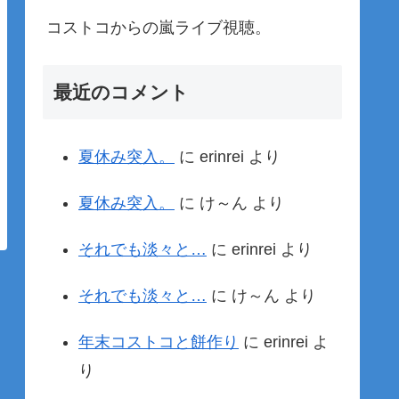
コストコからの嵐ライブ視聴。
最近のコメント
夏休み突入。
に
erinrei
より
夏休み突入。
に
け～ん
より
それでも淡々と…
に
erinrei
より
それでも淡々と…
に
け～ん
より
年末コストコと餅作り
に
erinrei
よ
り