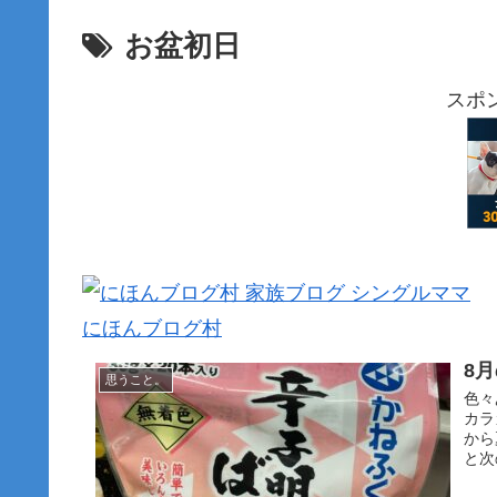
お盆初日
スポ
にほんブログ村
8
思うこと。
色々
カラ
から
と次