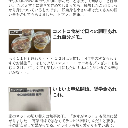
子供の頃の習い事 子供の頃に学んだことは決して無駄なことは無
い。 たとえすぐに飽きて辞めてしまっても、経験したことはしっ
かり身についているものです。 私自身も小さい頃はたくさんの習
い事をさせてもらえました。 ピアノ、硬筆...
コストコ食材で日々の調理あれ
手作り。
これ自分メモ。
もう１１月も終わり・・・ １２月は大忙し！ 4年生の次女ももう
すぐお誕生日。 そしてクリスマス・・・ ケーキもプレゼントも悩
む１２月。 忙しくても楽しい月にしたい！ 私にもサンタさん来な
いかな・・...
いよいよ申込開始。奨学金あれ
お金と節約。
これ。
家のネットの切り替えは無事終了。 「さすがネット」も簡単に繋
がりました。 電話回線ではなくてテレビの回線なんだ！と驚き。
今の所安定して繋がってる。イライラも無く繋がりも早い感じ。